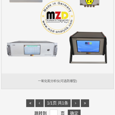
一氧化氮分析仪(可选防爆型)
1/1页 共1条
跳转到
页