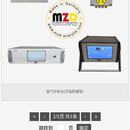
氩气分析仪(可选防爆型)
1/1页 共1条
跳转到
页