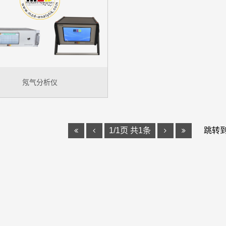
氖气分析仪
1/1页 共1条
跳转