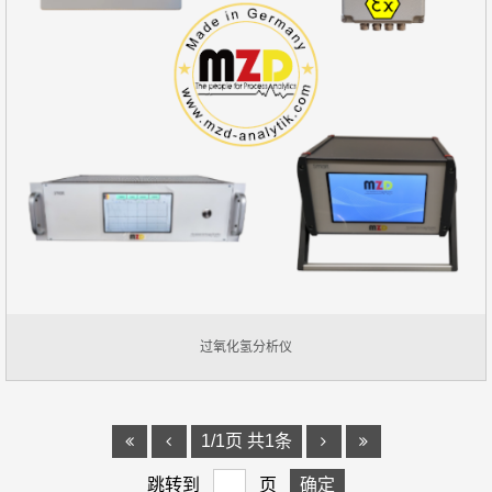
过氧化氢分析仪
1/1页 共1条
跳转到
页